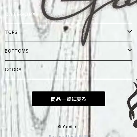
CATEGORY
TOPS
半纏
BOTTOMS
SHORT SLEEVES
LONG PANTS
GOODS
LONG SLEEVES
SHORTS
商品一覧に戻る
© Godisru
Powered by