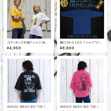
ゴディダック半袖Ｔシャツ（あひ
鯉口ＩＮＤＩＧＯ Ｔシャツ™(７
る）
分)
¥4,950
¥8,800
INDIGO WASH BIG TEE / W
INDIGO WASH BIG TEE / G
ARU-DUCK
ODDY-DUCK