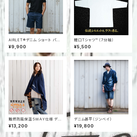
AIRLET®デニム ショート パン
鯉口Tシャツ™ （7分袖）
ツ（NAVY）
¥9,900
¥5,500
難燃防風保温５ＷＡＹ仕様 デニ
デニム甚平（ジンベイ）
ム ブランケット
¥13,200
¥19,800