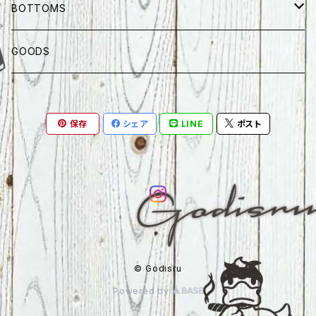
半纏
BOTTOMS
SHORT SLEEVES
LONG PANTS
GOODS
LONG SLEEVES
SHORTS
保存
シェア
LINE
ポスト
© Godisru
Powered by