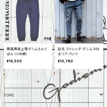
寒風寒波上等デニムろんぐ
起毛 ストレッチ デニム 9分
ぱんつ（中綿）
丈リブ パンツ
¥16,500
¥10,780
CATEGORY
TOPS