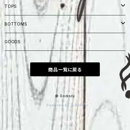
TOPS
半纏
BOTTOMS
SHORT SLEEVES
LONG PANTS
GOODS
LONG SLEEVES
SHORTS
商品一覧に戻る
© Godisru
Powered by