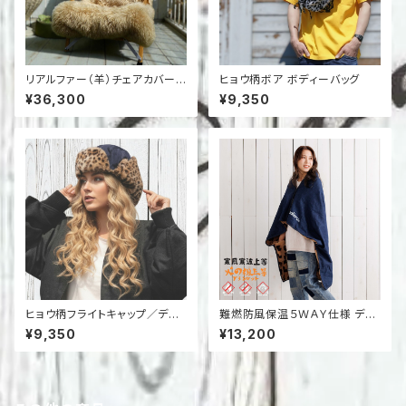
リアルファー（羊）チェアカバーC
ヒョウ柄ボア ボディーバッグ
OL:BEIGE※Kermit Chair（カ
¥36,300
¥9,350
ーミットチェア）規格BEIGE
ヒョウ柄フライトキャップ／デニ
難燃防風保温５ＷＡＹ仕様 デニ
ム×フェイクファー
ム ブランケット
¥9,350
¥13,200