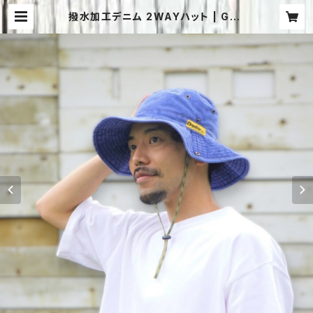
撥水加工デニム 2WAYハット | God
isru