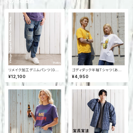
その他の商品
リメイク加工デニムパンツ（God
ゴディダック半袖Ｔシャツ（あひ
isruオリジナル）｜再構築デザイ
る）
¥12,100
¥4,950
ン