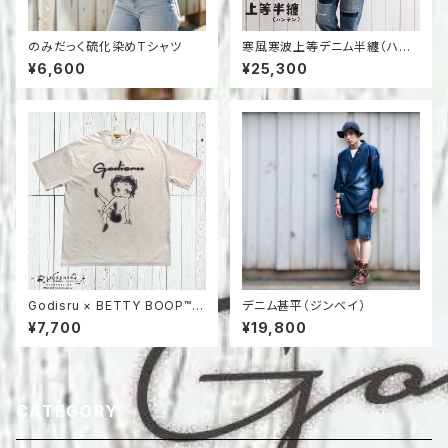
のみだっく硫化染めTシャツ
寒風寒波上等デニム半纏（ハン
テン）ヒョウ柄ジャガード
¥6,600
¥25,300
Godisru × BETTY BOOP™ G
デニム甚平（ジンベイ）
raffiti Sulfur Dyed T-Shirt
¥7,700
¥19,800
CATEGORY