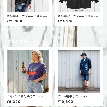
寒風寒波上等デニム半纏（ハン
寒風寒波上等デニム半纏（ハン
テン）ペイズリー柄BLACK
テン）BLACK×BLACK
¥25,300
¥24,200
その他の商品
のみだっく硫化染めTシャツ
デニム甚平（ジンベイ）
¥6,600
¥19,800