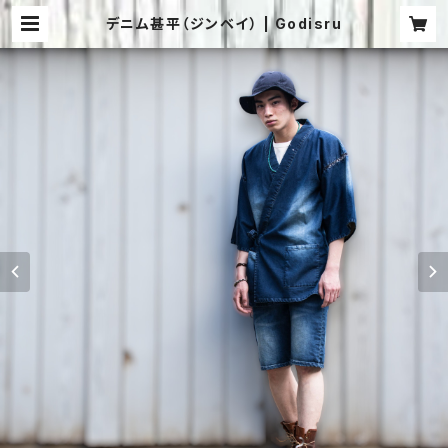
デニム甚平（ジンベイ） | Godisru