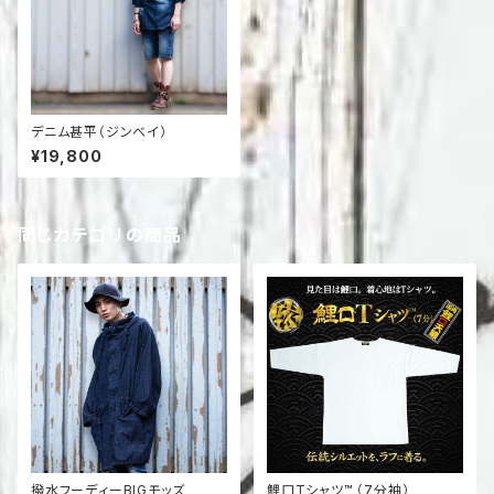
デニム甚平（ジンベイ）
¥19,800
同じカテゴリの商品
撥水フーディーBIGモッズ
鯉口Tシャツ™ （7分袖）