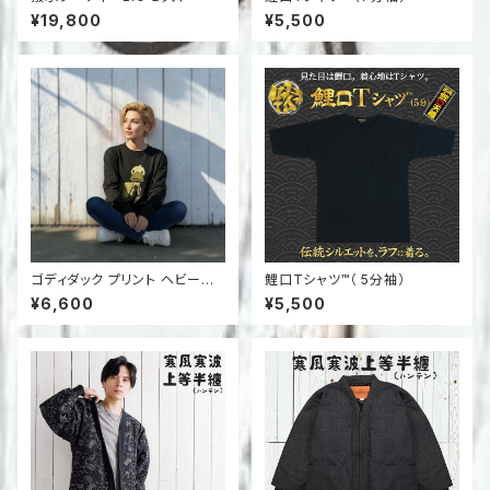
¥19,800
¥5,500
ゴディダック プリント ヘビーウ
鯉口Tシャツ™（ 5分袖）
ェイト ロンＴＥＥ
¥6,600
¥5,500