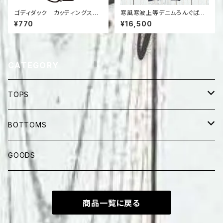
ゴディダック カッティングステ
寒風寒波上等デニムろんぐぱん
ッカー（文字だけ残るステッカ
つ（中綿）
¥770
¥16,500
ー）
CATEGORY
TOPS
半纏
BOTTOMS
SHORT SLEEVES
LONG PANTS
GOODS
LONG SLEEVES
SHORTS
商品一覧に戻る