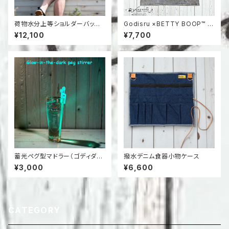
荷物水分上等ショルダーバッグ
Godisru ×BETTY BOOP™ G
付きデニムショーツ
ODDY-DUCK Sulfur Dye Te
¥12,100
¥7,700
e
蓄光ペグ型マドラー（ゴディダッ
撥水デニム食器小物ケース
クver）
¥3,000
¥6,600
CATEGORY