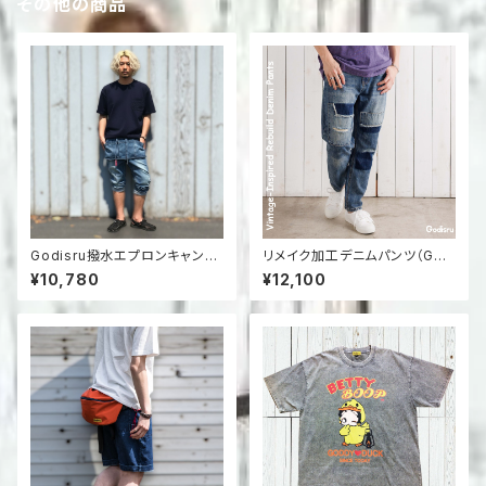
その他の商品
Godisru撥水エプロンキャンプ
リメイク加工デニムパンツ（God
デニムパンツ（GO-2001P）
isruオリジナル）｜再構築デザイ
¥10,780
¥12,100
ン