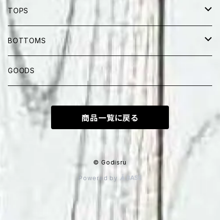
TOPS
半纏
BOTTOMS
SHORT SLEEVES
LONG PANTS
GOODS
LONG SLEEVES
SHORTS
商品一覧に戻る
© Godisru
Powered by