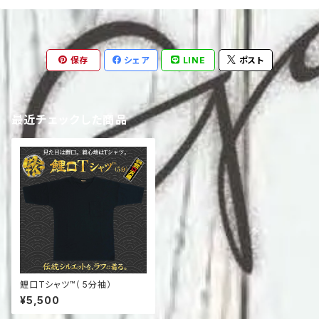
保存
シェア
LINE
ポスト
最近チェックした商品
鯉口Tシャツ™（ 5分袖）
¥5,500