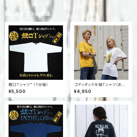
同じカテゴリの商品
鯉口Tシャツ™ （7分袖）
ゴディダック半袖Ｔシャツ（あひ
る）
¥5,500
¥4,950