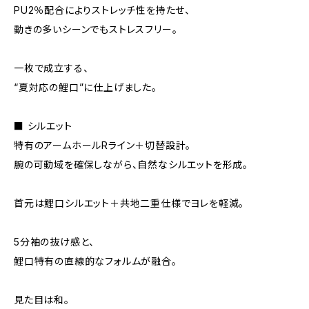
PU2％配合によりストレッチ性を持たせ、
動きの多いシーンでもストレスフリー。
一枚で成立する、
“夏対応の鯉口”に仕上げました。
■ シルエット
特有のアームホールRライン＋切替設計。
腕の可動域を確保しながら、自然なシルエットを形成。
首元は鯉口シルエット＋共地二重仕様でヨレを軽減。
5分袖の抜け感と、
鯉口特有の直線的なフォルムが融合。
見た目は和。