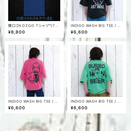
鯉口ＩＮＤＩＧＯ Ｔシャツ™(７
INDIGO WASH BIG TEE / W
分)
ARU-DUCK
¥8,800
¥6,600
INDIGO WASH BIG TEE / G
INDIGO WASH BIG TEE / N
ODDY-DUCK
OMI-DUCK
¥6,600
¥6,600