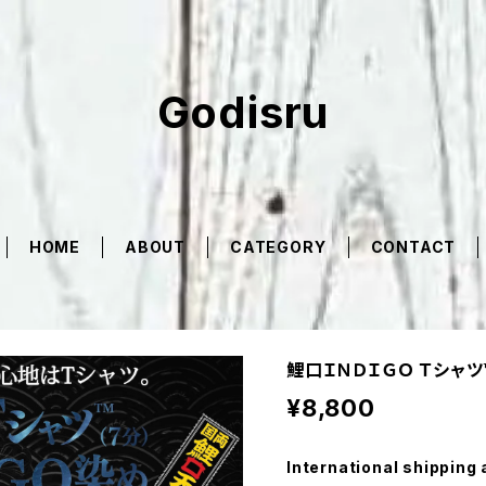
Godisru
HOME
ABOUT
CATEGORY
CONTACT
鯉口ＩＮＤＩＧＯ Ｔシャツ™
¥8,800
International shipping 