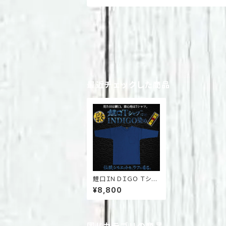
最近チェックした商品
鯉口ＩＮＤＩＧＯ Ｔシャ
ツ™(７分)
¥8,800
同じカテゴリの商品