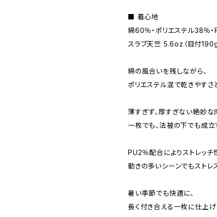
■ 着心地
綿60％・ポリエステル38％・
スラブ天竺 5.6oz（目付190
綿の風合いを残しながら、
ポリエステル混で乾きやすさ
薄すぎず、厚すぎない絶妙な
一枚でも、法被の下でも成立
PU2％配合によりストレッチ
動きの多いシーンでもストレ
暑い季節でも快適に、
長く付き合える一枚に仕上げ