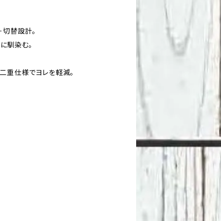
＋切替設計。
然に馴染む。
二重仕様でヨレを軽減。