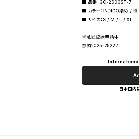
■ 品番：GO-2606ST-7
■ カラー：INDIGO染め / BL
■ サイズ：S / M / L / XL
※意匠登録申請中
意願2025-25222
Internationa
Ad
日本国内