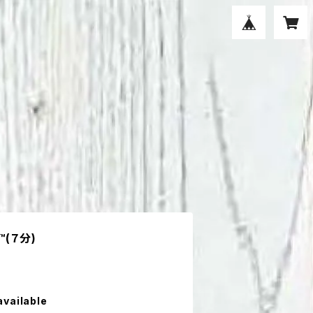
(７分)
available