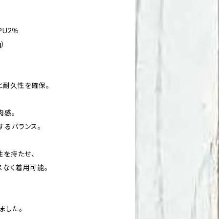
PU2％
g）
と耐久性を確保。
肉感。
するバランス。
性を持たせ、
スなく着用可能。
ました。